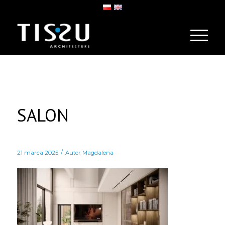
SALON
/
21 marca 2025
Autor
Magdalena