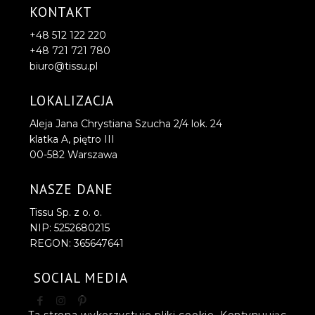
KONTAKT
+48 512 122 220
+48 721 721 780
biuro@tissu.pl
LOKALIZACJA
Aleja Jana Chrystiana Szucha 2/4 lok. 24
klatka A, piętro III
00-582 Warszawa
NASZE DANE
Tissu Sp. z o. o.
NIP: 5252680215
REGON: 365647641
SOCIAL MEDIA
Ta strona wykorzystuje pliki cookie. Kontynuując